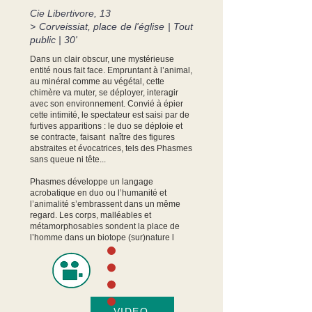
Cie Libertivore, 13
> Corveissiat, place de l'église
| Tout
public | 30'
Dans un clair obscur, une mystérieuse
entité nous fait face. Empruntant à l’animal,
au minéral comme au végétal, cette
chimère va muter, se déployer, interagir
avec son environnement. Convié à épier
cette intimité, le spectateur est saisi par de
furtives apparitions : le duo se déploie et
se contracte, faisant naître des figures
abstraites et évocatrices, tels des Phasmes
sans queue ni tête...
Phasmes développe un langage
acrobatique en duo ou l’humanité et
l’animalité s’embrassent dans un même
regard. Les corps, malléables et
métamorphosables sondent la place de
l’homme dans un biotope (sur)nature l
VIDEO