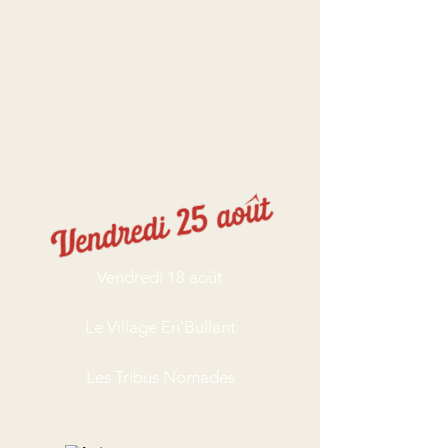
Vendredi 18 août
Le Village En'Bullant
Les Tribus Nomades