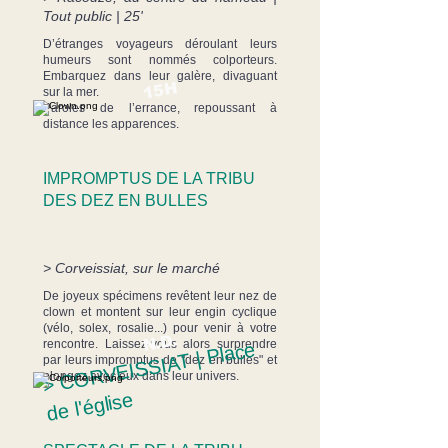
Tout public | 25'
D’étranges voyageurs déroulant leurs
humeurs sont nommés colporteurs.
Embarquez dans leur galère, divaguant
15H
sur la mer.
Paroles de l’errance, repoussant à
distance les apparences.
IMPROMPTUS DE LA TRIBU
DES DEZ EN BULLES
> Corveissiat, sur le marché
De joyeux spécimens revêtent leur nez de
clown et montent sur leur engin cyclique
(vélo, solex, rosalie...) pour venir à votre
N.D.
rencontre. Laissez-vous alors surprendre
>
C
O
R
V
EI
S
SI
A
T |
Place
par leurs impromptus de "dez en bulles" et
plongez avec eux dans leur univers.
de l'église