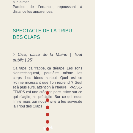
sur la mer.
Paroles de l’errance, repoussant à
distance les apparences.
SPECTACLE DE LA TRIBU
DES CLAPS
> Cize, place de la Mairie | Tout
public | 25'
Ca tape, ça frappe, ça dérape. Les sons
s’entrechoquent, peut-être même les
corps. Les idées surtout. Quel est ce
rythme incessant que l’on reprend ? Seul
et à plusieurs, attention à l’heure ! PASSE-
TEMPS est une création percussive sur ce
qui s’agite, se précipite. Sur ce qui nous
limite mais qui nous invite à les suivre.de
la Tribu des Claps
11H