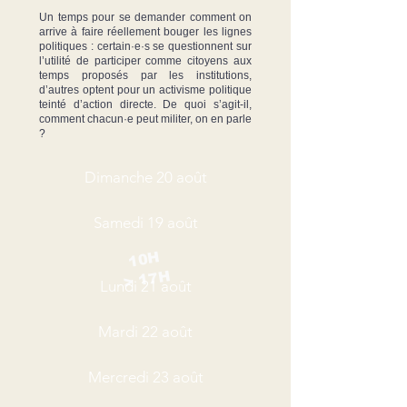
Un temps pour se demander comment on
arrive à faire réellement bouger les lignes
politiques : certain·e·s se questionnent sur
l’utilité de participer comme citoyens aux
temps proposés par les institutions,
d’autres optent pour un activisme politique
teinté d’action directe. De quoi s’agit-il,
comment chacun·e peut militer, on en parle
?
Dimanche 20 août
Samedi 19 août
10H
> 17H
Lundi 21 août
Mardi 22 août
Mercredi 23 août